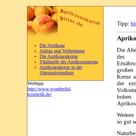
Tipp:
bi
Apriko
Die Aprikose
Die Alt
Anbau und Verbreitung
des V
Die Aprikosenkerne
Vitalstoffe der Aprikosenkerne
Ernähr
Aprikosenkerne in der
großen 
Alternativmedizin
Kerne a
der ext
Webtipp
http://www.wonderful-
Volksst
kosmetik.de/
hohen 
Aprikos
Weitere
so gut 
Naturhe